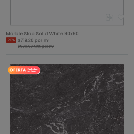
Marble Slab Solid White 90x90
$719.20
por m²
20%
$899.00
MXN
por m²