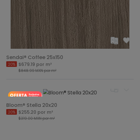
Sendai® Coffee 25x150
$679.19
por m²
20%
$848.99
MXN
por m²
Bloom® Stella 20x20
$255.20
por m²
20%
$319.00
MXN
por m²