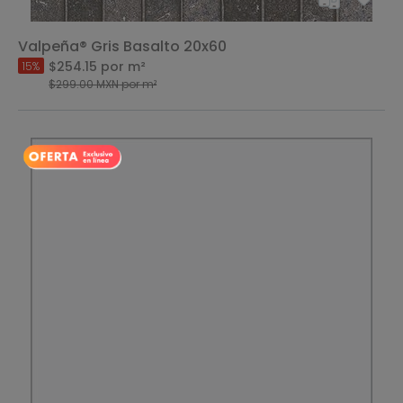
Valpeña® Gris Basalto 20x60
$254.15
por m²
15%
$299.00
MXN
por m²