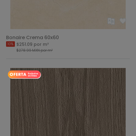
Bonaire Crema 60x60
$251.09
por m²
10%
$278.99
MXN
por m²