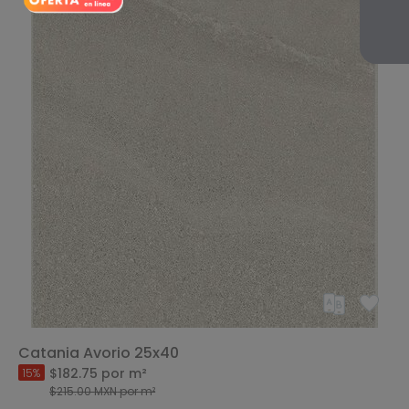
Catania Avorio 25x40
$182.75
por m²
15%
$215.00
MXN
por m²