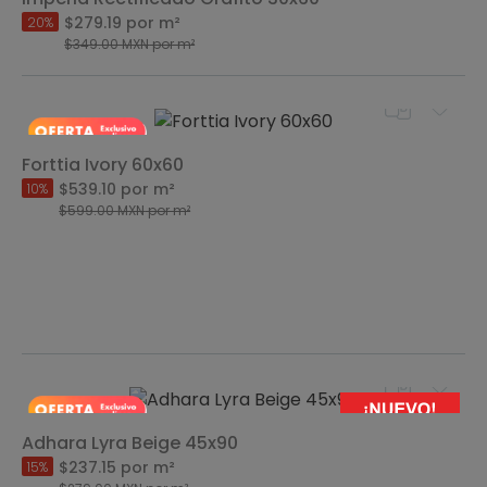
$279.19
por m²
20%
$349.00
MXN
por m²
Forttia Ivory 60x60
$539.10
por m²
10%
$599.00
MXN
por m²
Adhara Lyra Beige 45x90
$237.15
por m²
15%