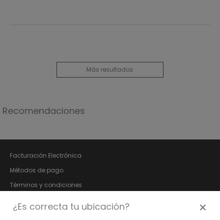
Más resultados
Recomendaciones
Facturación Electrónica
Métodos de pago
Términos y condiciones
Aviso de privacidad
×
¿Es correcta tu ubicación?
Póliza de garantía