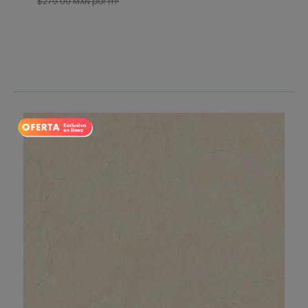
$279.00
MXN
por m²