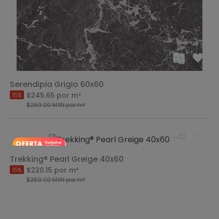
Serendipia Grigio 60x60
$245.65
por m²
15%
$289.00
MXN
por m²
Trekking® Pearl Greige 40x60
$220.15
por m²
15%
$259.00
MXN
por m²