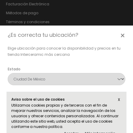
Facturación Electrónica
Métodos de pago
Términos y condiciones
Aviso de privacidad
×
¿Es correcta tu ubicación?
Póliza de garantía
Elige ubicación para conocer la disponibilidad y precios en tu
Bolsa de trabajo
tienda Interceramic más cercana
Fundación Vida Digna
Relación con Inversionistas
Estado
Síguenos en:
Alcaldía o municipio
Aviso sobre el uso de cookies
X
Utilizamos cookies propias y de terceros con el fin de
mejorar nuestros servicios, analizar la navegación de los
usuarios y ofrecer contenidos personalizados. Al continuar
utilizando este sitio web, usted acepta el uso de cookies
conforme a nuestra política.
Confirmar