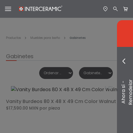
Productos
Muebles para baño
Gabinetes
Gabinetes
A
h
o
r
a
s
í
-
R
e
m
o
d
e
l
a
Vanity Burdeos 80 X 48 X 49 Cm Color Walnut
$17,590.00
MXN
por pieza