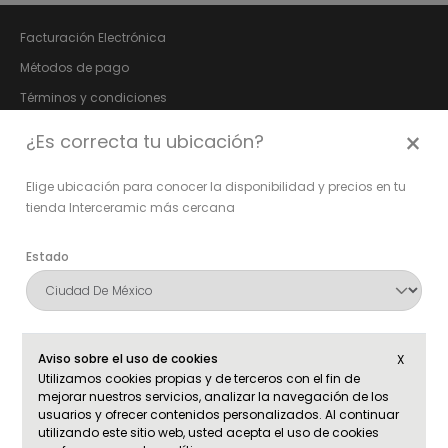
Facturación Electrónica
Métodos de pago
Términos y condiciones
Aviso de privacidad
×
¿Es correcta tu ubicación?
Póliza de garantía
Elige ubicación para conocer la disponibilidad y precios en tu
Bolsa de trabajo
tienda Interceramic más cercana
Fundación Vida Digna
Relación con Inversionistas
Estado
Síguenos en:
Alcaldía o municipio
Aviso sobre el uso de cookies
X
Utilizamos cookies propias y de terceros con el fin de
mejorar nuestros servicios, analizar la navegación de los
usuarios y ofrecer contenidos personalizados. Al continuar
utilizando este sitio web, usted acepta el uso de cookies